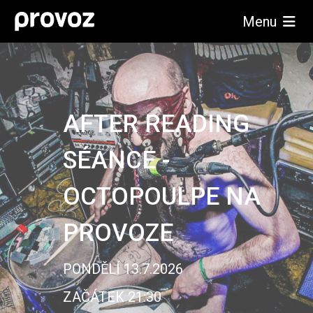
Menu
AFTER READING
SÉANCE -
OCTOPOULPE NA
PROVOZE
PONDĚLÍ 13.7.2026
ZAČÁTEK 21:30