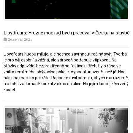
Lloydfears: Hrozně moc rád bych pracoval v Česku na stavbě
26.červen 2025
Lloydfears hudbu miluje, ale nechce zavrhnout reálný svět. Tvorba
je pro něj osobní a vážná, ale zároveň potřebuje vtipkovat. Na
otázky odpovídal bezprostředně po festivalu Břeh, bylo ráno ve
vnitrozemí mého obývacího pokoje. Vypadal unaveněji než já. Noc
nás oba malinko pokrčila. Rapper mluvil pomalu, abych mu rozuměl,
a u toho zadumaně koukal z okna do ulice. Na jejím konci je červený
kostel.