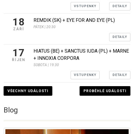
VSTUPENKY
DETAILY
18
REMDIK (SK) + EYE FOR AND EYE (PL)
PÁTEK | 20:30
ZÁŘÍ
DETAILY
17
HIATUS (BE) + SANCTUS IUDA (PL) + MARNE
+ INNOXIA CORPORA
ŘÍJEN
SOBOTA | 19:30
VSTUPENKY
DETAILY
VŠECHNY UDÁLOSTI
PROBĚHLÉ UDÁLOSTI
Blog