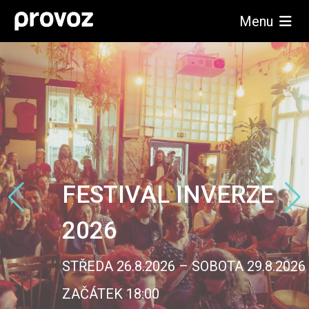
Menu
AL INVERZE
METAS
.2026 – SOBOTA 29.8.2026
ČTVRTEK 10.
00
ZAČÁTEK 20: