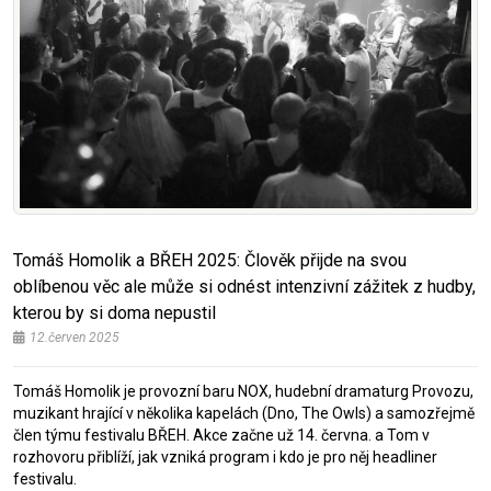
Tomáš Homolik a BŘEH 2025: Člověk přijde na svou
oblíbenou věc ale může si odnést intenzivní zážitek z hudby,
kterou by si doma nepustil
12.červen 2025
Tomáš Homolik je provozní baru NOX, hudební dramaturg Provozu,
muzikant hrající v několika kapelách (Dno, The Owls) a samozřejmě
člen týmu festivalu BŘEH. Akce začne už 14. června. a Tom v
rozhovoru přiblíží, jak vzniká program i kdo je pro něj headliner
festivalu.