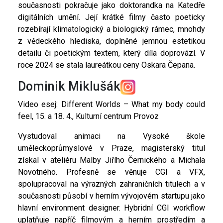
současnosti pokračuje jako doktorandka na Katedře
digitálních umění. Její krátké filmy často poeticky
rozebírají klimatologický a biologický rámec, mnohdy
z vědeckého hlediska, doplněné jemnou estetikou
detailu či poetickým textem, který díla doprovází. V
roce 2024 se stala laureátkou ceny Oskara Čepana.
Dominik Miklušák
Video esej: Different Worlds – What my body could
feel, 15. a 18. 4., Kulturní centrum Provoz
Vystudoval animaci na Vysoké škole
uměleckoprůmyslové v Praze, magisterský titul
získal v ateliéru Malby Jiřího Černického a Michala
Novotného. Profesně se věnuje CGI a VFX,
spolupracoval na výrazných zahraničních titulech a v
současnosti působí v herním vývojovém startupu jako
hlavní environment designer. Hybridní CGI workflow
uplatňuje napříč filmovým a herním prostředím a