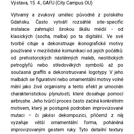
Výstava, 15. 4., GAFU (City Campus OU)
Výtvarný a zvukový umělec původně z polského
Gdaňsku. Často vytváří rozsáhlé site-specific
instalace zahrnující širokou škálu médií - od
klasických (socha, malba) po ta digitální.. Ve své
tvorbě cituje a dekonstruuje ikonografické motivy
používané v mezilidské komunikaci od jejích počátků:
od prehistorických nástěnných maleb, neolitických
petroglyfů nebo středověkých symbolů až po
současná graffiti a dekonstruované logotypy. V jeho
malbách se figurativní nebo ornamentální motivy volně
mění jako živé organismy a tento efekt je umocněn
charakteristickou plynulostí, které dosahuje pomocí
airbrushe. Jeho tvůrčí proces často začíná konkrétním
motivem, který je postupně podroben improvizované
mutaci – či jakési dekompozici, přičemž z něj
vyzařuje větší ornamentální forma, poháněná
improvizovaným gestem ruky. Tyto detailní textury