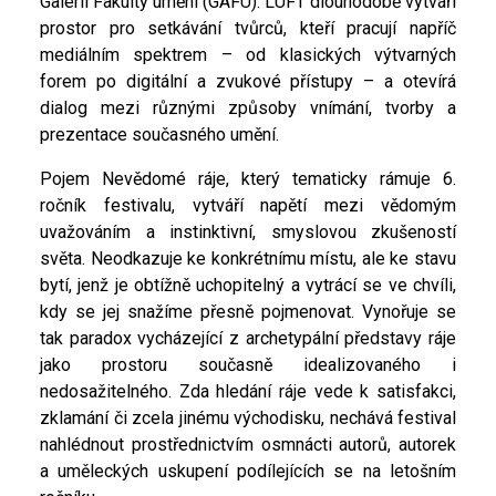
Galerii Fakulty umění (GAFU). LUFT dlouhodobě vytváří
prostor pro setkávání tvůrců, kteří pracují napříč
mediálním spektrem – od klasických výtvarných
forem po digitální a zvukové přístupy – a otevírá
dialog mezi různými způsoby vnímání, tvorby a
prezentace současného umění.
Pojem Nevědomé ráje, který tematicky rámuje 6.
ročník festivalu, vytváří napětí mezi vědomým
uvažováním a instinktivní, smyslovou zkušeností
světa. Neodkazuje ke konkrétnímu místu, ale ke stavu
bytí, jenž je obtížně uchopitelný a vytrácí se ve chvíli,
kdy se jej snažíme přesně pojmenovat. Vynořuje se
tak paradox vycházející z archetypální představy ráje
jako prostoru současně idealizovaného i
nedosažitelného. Zda hledání ráje vede k satisfakci,
zklamání či zcela jinému východisku, nechává festival
nahlédnout prostřednictvím osmnácti autorů, autorek
a uměleckých uskupení podílejících se na letošním