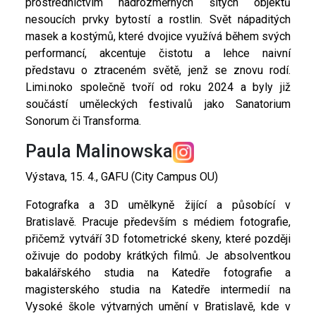
prostřednictvím nadrozměrných šitých objektů
nesoucích prvky bytostí a rostlin. Svět nápaditých
masek a kostýmů, které dvojice využívá během svých
performancí, akcentuje čistotu a lehce naivní
představu o ztraceném světě, jenž se znovu rodí.
Limi.noko společně tvoří od roku 2024 a byly již
součástí uměleckých festivalů jako Sanatorium
Sonorum či Transforma.
Paula Malinowska
Výstava, 15. 4., GAFU (City Campus OU)
Fotografka a 3D umělkyně žijící a působící v
Bratislavě. Pracuje především s médiem fotografie,
přičemž vytváří 3D fotometrické skeny, které později
oživuje do podoby krátkých filmů. Je absolventkou
bakalářského studia na Katedře fotografie a
magisterského studia na Katedře intermedií na
Vysoké škole výtvarných umění v Bratislavě, kde v