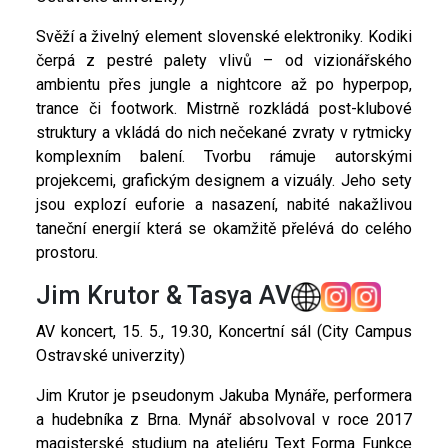
Svěží a živelný element slovenské elektroniky. Kodiki
čerpá z pestré palety vlivů – od vizionářského
ambientu přes jungle a nightcore až po hyperpop,
trance či footwork. Mistrně rozkládá post-klubové
struktury a vkládá do nich nečekané zvraty v rytmicky
komplexním balení. Tvorbu rámuje autorskými
projekcemi, grafickým designem a vizuály. Jeho sety
jsou explozí euforie a nasazení, nabité nakažlivou
taneční energií která se okamžitě přelévá do celého
prostoru.
Jim Krutor & Tasya AV
AV koncert, 15. 5., 19.30, Koncertní sál (City Campus
Ostravské univerzity)
Jim Krutor je pseudonym Jakuba Mynáře, performera
a hudebníka z Brna. Mynář absolvoval v roce 2017
magisterské studium na ateliéru Text Forma Funkce