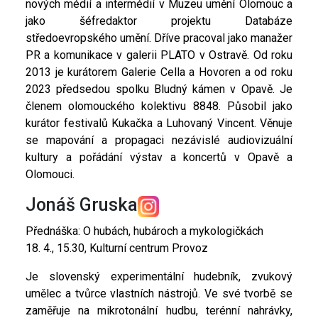
nových médií a intermédií v Muzeu umění Olomouc a
jako šéfredaktor projektu Databáze
středoevropského umění. Dříve pracoval jako manažer
PR a komunikace v galerii PLATO v Ostravě. Od roku
2013 je kurátorem Galerie Cella a Hovoren a od roku
2023 předsedou spolku Bludný kámen v Opavě. Je
členem olomouckého kolektivu 8848. Působil jako
kurátor festivalů Kukačka a Luhovaný Vincent. Věnuje
se mapování a propagaci nezávislé audiovizuální
kultury a pořádání výstav a koncertů v Opavě a
Olomouci.
Jonáš Gruska
Přednáška: O hubách, hubároch a mykologičkách
18. 4., 15.30, Kulturní centrum Provoz
Je slovenský experimentální hudebník, zvukový
umělec a tvůrce vlastních nástrojů. Ve své tvorbě se
zaměřuje na mikrotonální hudbu, terénní nahrávky,