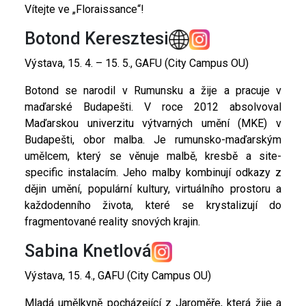
Vítejte ve „Floraissance“!
Botond Keresztesi
Výstava, 15. 4. – 15. 5., GAFU (City Campus OU)
Botond se narodil v Rumunsku a žije a pracuje v
maďarské Budapešti. V roce 2012 absolvoval
Maďarskou univerzitu výtvarných umění (MKE) v
Budapešti, obor malba. Je rumunsko-maďarským
umělcem, který se věnuje malbě, kresbě a site-
specific instalacím. Jeho malby kombinují odkazy z
dějin umění, populární kultury, virtuálního prostoru a
každodenního života, které se krystalizují do
fragmentované reality snových krajin.
Sabina Knetlová
Výstava, 15. 4., GAFU (City Campus OU)
Mladá umělkyně pocházející z Jaroměře, která žije a