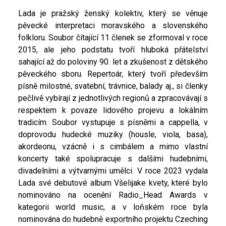
Lada je pražský ženský kolektiv, který se věnuje
pěvecké interpretaci moravského a slovenského
folkloru. Soubor čítající 11 členek se zformoval v roce
2015, ale jeho podstatu tvoří hluboká přátelství
sahající až do poloviny 90. let a zkušenost z dětského
pěveckého sboru. Repertoár, který tvoří především
písně milostné, svatební, trávnice, balady aj., si členky
pečlivě vybírají z jednotlivých regionů a zpracovávají s
respektem k povaze lidového projevu a lokálním
tradicím. Soubor vystupuje s písněmi a cappella, v
doprovodu hudecké muziky (housle, viola, basa),
akordeonu, vzácně i s cimbálem a mimo vlastní
koncerty také spolupracuje s dalšími hudebními,
divadelními a výtvarnými umělci. V roce 2023 vydala
Lada své debutové album Všelijake kvety, které bylo
nominováno na ocenění Radio_Head Awards v
kategorii world music, a v loňském roce byla
nominována do hudebně exportního projektu Czeching