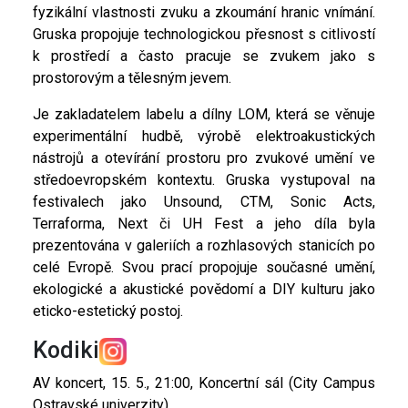
fyzikální vlastnosti zvuku a zkoumání hranic vnímání.
Gruska propojuje technologickou přesnost s citlivostí
k prostředí a často pracuje se zvukem jako s
prostorovým a tělesným jevem.
Je zakladatelem labelu a dílny LOM, která se věnuje
experimentální hudbě, výrobě elektroakustických
nástrojů a otevírání prostoru pro zvukové umění ve
středoevropském kontextu. Gruska vystupoval na
festivalech jako Unsound, CTM, Sonic Acts,
Terraforma, Next či UH Fest a jeho díla byla
prezentována v galeriích a rozhlasových stanicích po
celé Evropě. Svou prací propojuje současné umění,
ekologické a akustické povědomí a DIY kulturu jako
eticko-estetický postoj.
Kodiki
AV koncert, 15. 5., 21:00, Koncertní sál (City Campus
Ostravské univerzity)