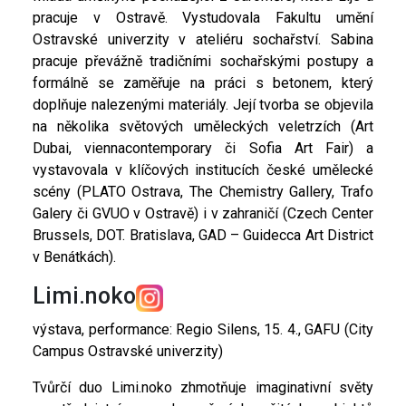
pracuje v Ostravě. Vystudovala Fakultu umění
Ostravské univerzity v ateliéru sochařství. Sabina
pracuje převážně tradičními sochařskými postupy a
formálně se zaměřuje na práci s betonem, který
doplňuje nalezenými materiály. Její tvorba se objevila
na několika světových uměleckých veletrzích (Art
Dubai, viennacontemporary či Sofia Art Fair) a
vystavovala v klíčových institucích české umělecké
scény (PLATO Ostrava, The Chemistry Gallery, Trafo
Galery či GVUO v Ostravě) i v zahraničí (Czech Center
Brussels, DOT. Bratislava, GAD – Guidecca Art District
v Benátkách).
Limi.noko
výstava, performance: Regio Silens, 15. 4., GAFU (City
Campus Ostravské univerzity)
Tvůrčí duo Limi.noko zhmotňuje imaginativní světy