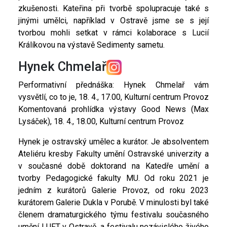
zkušenosti. Kateřina při tvorbě spolupracuje také s
jinými umělci, například v Ostravě jsme se s její
tvorbou mohli setkat v rámci kolaborace s Lucií
Králíkovou na výstavě Sedimenty sametu.
Hynek Chmelař
Performativní přednáška: Hynek Chmelař vám
vysvětlí, co to je, 18. 4., 17.00, Kulturní centrum Provoz
Komentovaná prohlídka výstavy Good News (Max
Lysáček), 18. 4., 18.00, Kulturní centrum Provoz
Hynek je ostravský umělec a kurátor. Je absolventem
Ateliéru kresby Fakulty umění Ostravské univerzity a
v současné době doktorand na Katedře umění a
tvorby Pedagogické fakulty MU. Od roku 2021 je
jedním z kurátorů Galerie Provoz, od roku 2023
kurátorem Galerie Dukla v Porubě. V minulosti byl také
členem dramaturgického týmu festivalu současného
umění LUFT v Ostravě, a festivalu nezávislého živého