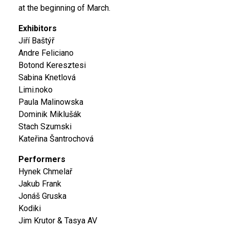
at the beginning of March.
Exhibitors
Jiří Baštýř
Andre Feliciano
Botond Keresztesi
Sabina Knetlová
Limi.noko
Paula Malinowska
Dominik Miklušák
Stach Szumski
Kateřina Šantrochová
Performers
Hynek Chmelař
Jakub Frank
Jonáš Gruska
Kodiki
Jim Krutor & Tasya AV