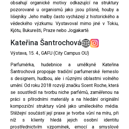
obsahují organické motivy odkazující na struktury
pozorované u organismů jako jsou plísně, houby a
lišejníky. Jeho malby často vycházejí z historického a
vědeckého výzkumu. Vystavoval mimo jiné v Tokiu,
Kjótu, Bukurešti, Praze nebo Jogjakartě.
Kateřina Šantrochová
Výstava, 15. 4., GAFU (City Campus OU)
Parfumérka, hudebnice a umělkyně Kateřina
Šantrochová propojuje tradiční parfumerské řemeslo
s designem, hudbou, ale i různými oblastmi volného
umění. Od roku 2018 rozvíjí značku Scent Roche, která
se soustředí na tvorbu niche parfémů, zaměřenou na
práci s přírodními materiály a na hledání originální
kompoziční struktury vůně jako uměleckého média.
Stěžejní součástí její praxe je tvorba vůní na míru, při
níž s klienty hledá jejich osobní identitu
prostřednictvím vzpomínek, emocí a smyslové