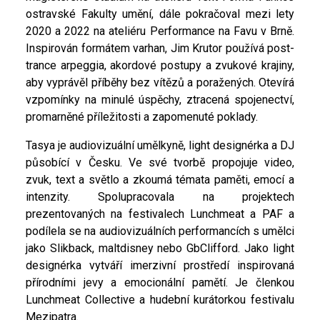
ostravské Fakulty umění, dále pokračoval mezi lety
2020 a 2022 na ateliéru Performance na Favu v Brně.
Inspirován formátem varhan, Jim Krutor používá post-
trance arpeggia, akordové postupy a zvukové krajiny,
aby vyprávěl příběhy bez vítězů a poražených. Otevírá
vzpomínky na minulé úspěchy, ztracená spojenectví,
promarněné příležitosti a zapomenuté poklady.
Tasya je audiovizuální umělkyně, light designérka a DJ
působící v Česku. Ve své tvorbě propojuje video,
zvuk, text a světlo a zkoumá témata paměti, emocí a
intenzity. Spolupracovala na projektech
prezentovaných na festivalech Lunchmeat a PAF a
podílela se na audiovizuálních performancích s umělci
jako Slikback, maltdisney nebo GbClifford. Jako light
designérka vytváří imerzivní prostředí inspirovaná
přírodními jevy a emocionální pamětí. Je členkou
Lunchmeat Collective a hudební kurátorkou festivalu
Mezipatra.