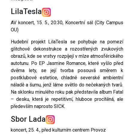
LilaTesla
AV koncert, 15. 5., 20:30, Koncertní sál (City Campus
OU)
Hudební projekt LilaTesla se pohybuje na pomezí
glitchové dekonstrukce a rozostřených zvukových
obrazů, kde se vrstvy rozpíjejí v mlze atmosférického
autotunu. Po EP Jasmine Romance, které vyšlo před
dvěma lety, se její tvorba posouvá směrem k
postklubové estetice, chladné severské ambientní
náladě a šumu, jenž láme světlo do nečekaných tvarů.
Na sklonku minulého roku pak představila album Fatal
– desku, která je repetitivní, hluboce procítěná, ale
především naprosto SICK.
Sbor Lada
koncert, 25. 4., před kulturním centrem Provoz