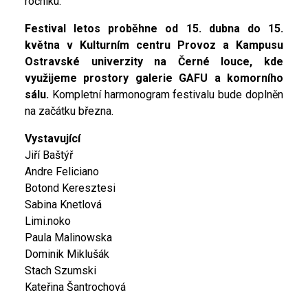
ročníku.
Festival letos proběhne od 15. dubna do 15.
května v Kulturním centru Provoz a Kampusu
Ostravské univerzity na Černé louce, kde
využijeme prostory galerie GAFU a komorního
sálu.
Kompletní harmonogram festivalu bude doplněn
na začátku března.
Vystavující
Jiří Baštýř
Andre Feliciano
Botond Keresztesi
Sabina Knetlová
Limi.noko
Paula Malinowska
Dominik Miklušák
Stach Szumski
Kateřina Šantrochová