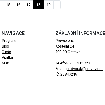
4
15
16
17
18
19
›
NAVIGACE
ZÁKLADNÍ INFORMAC
Program
Provoz z.s.
Blog
Kostelní 24
O nás
702 00 Ostrava
Vizitka
NOX
Telefon:
731 482 723
Email:
jan.dvorak@provoz.net
IČ: 22847219