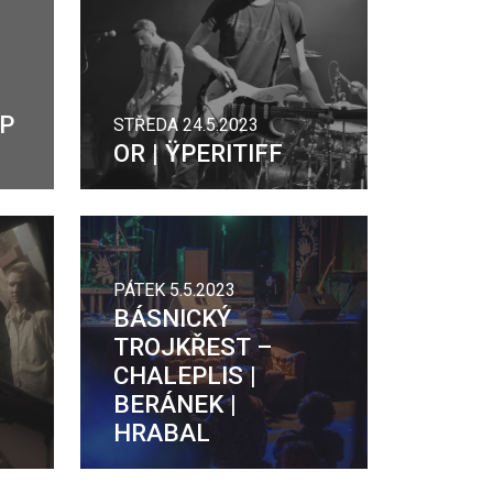
P
STŘEDA 24.5.2023
OR | ŸPERITIFF
PÁTEK 5.5.2023
BÁSNICKÝ
TROJKŘEST –
CHALEPLIS |
BERÁNEK |
HRABAL