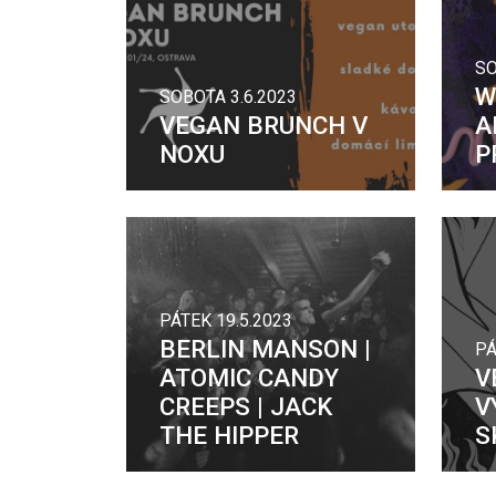
SO
W
SOBOTA 3.6.2023
VEGAN BRUNCH V
A
NOXU
P
PÁTEK 19.5.2023
BERLIN MANSON |
PÁ
ATOMIC CANDY
V
CREEPS | JACK
V
THE HIPPER
S