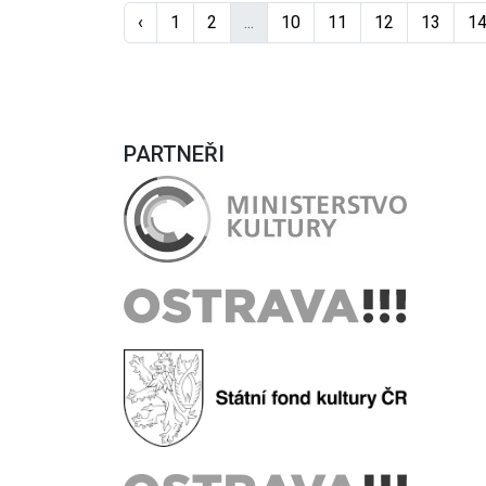
‹
1
2
...
10
11
12
13
1
PARTNEŘI