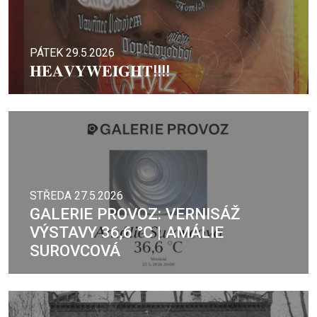
PÁTEK 29.5.2026
𝐇𝐄𝐀𝐕𝐘𝐖𝐄𝐈𝐆𝐇𝐓!!!!
STŘEDA 27.5.2026
GALERIE PROVOZ: VERNISÁŽ
VÝSTAVY 36,6 °C | AMÁLIE
SUROVCOVÁ